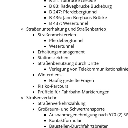
B 51: Talbrücke Oesede
B 83: Radwegbrücke Bückeburg
B 247: Pferdebergtunnel
B 436: Jann-Berghaus-Brücke
B 437: Wesertunnel
Straßenunterhaltung und Straßenbetrieb
Straßenmeistereien
Pferdebergtunnel
Wesertunnel
Erhaltungsmanagement
Stationszeichen
Straßenbenutzung durch Dritte
Verlegung von Telekommunikationslini
Winterdienst
Häufig gestellte Fragen
Risiko-Parcours
Prüffeld für Fahrbahn-Markierungen
Straßenverkehr
Straßenverkehrszählung
Großraum- und Schwertransporte
Ausnahmegenehmigung nach §70 (2) S
Kontaktformular
Baustellen-Durchfahrtsbreiten