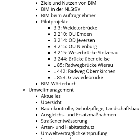
Ziele und Nutzen von BIM
BIM in der NLStBV
BIM beim Auftragnehmer
Pilotprojekte
B 3: Weidetorbrücke
B 210: OU Emden
B 214: OD Jeversen
B 215: OU Nienburg
B 215: Weserbrücke Stolzenau
B 244: Brücke über die Ise
L 85: Radwegbrücke Wierau
L 442: Radweg Obernkirchen
L 853: Grawiedebrücke
BIM-Wörterbuch
Umweltmanagement
Aktuelles
Übersicht
Baumkontrolle, Gehölzpflege, Landschaftsba
Ausgleichs- und Ersatzmaßnahmen
Straßenentwässerung
Arten- und Habitatschutz
Umweltverträglichkeitsprüfung