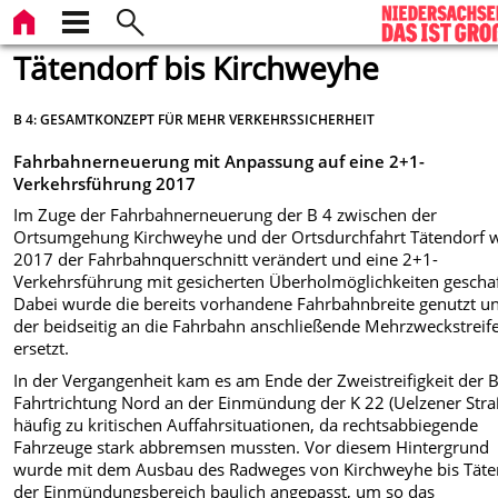
Tätendorf bis Kirchweyhe
B 4: GESAMTKONZEPT FÜR MEHR VERKEHRSSICHERHEIT
Fahrbahnerneuerung mit Anpassung auf eine 2+1-
Verkehrsführung 2017
Im Zuge der Fahrbahnerneuerung der B 4 zwischen der
Ortsumgehung Kirchweyhe und der Ortsdurchfahrt Tätendorf 
2017 der Fahrbahnquerschnitt verändert und eine 2+1-
Verkehrsführung mit gesicherten Überholmöglichkeiten gescha
Dabei wurde die bereits vorhandene Fahrbahnbreite genutzt u
der beidseitig an die Fahrbahn anschließende Mehrzweckstreif
ersetzt.
In der Vergangenheit kam es am Ende der Zweistreifigkeit der B
Fahrtrichtung Nord an der Einmündung der K 22 (Uelzener Stra
häufig zu kritischen Auffahrsituationen, da rechtsabbiegende
Fahrzeuge stark abbremsen mussten. Vor diesem Hintergrund
wurde mit dem Ausbau des Radweges von Kirchweyhe bis Täte
der Einmündungsbereich baulich angepasst, um so das