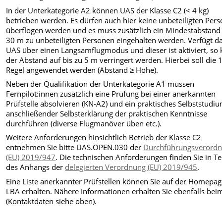
In der Unterkategorie A2 können UAS der Klasse C2 (< 4 kg)
betrieben werden. Es dürfen auch hier keine unbeteiligten Per
überflogen werden und es muss zusätzlich ein Mindestabstand
30 m zu unbeteiligten Personen eingehalten werden. Verfügt d
UAS über einen Langsamflugmodus und dieser ist aktiviert, so
der Abstand auf bis zu 5 m verringert werden. Hierbei soll die 1
Regel angewendet werden (Abstand ≥ Höhe).
Neben der Qualifikation der Unterkategorie A1 müssen
Fernpilot:innen zusätzlich eine Prüfung bei einer anerkannten
Prüfstelle absolvieren (KN-A2) und ein praktisches Selbststudi
anschließender Selbsterklärung der praktischen Kenntnisse
durchführen (diverse Flugmanöver üben etc.).
Weitere Anforderungen hinsichtlich Betrieb der Klasse C2
entnehmen Sie bitte UAS.OPEN.030 der
Durchführungsverord
(EU) 2019/947
. Die technischen Anforderungen finden Sie in Tei
des Anhangs der
delegierten Verordnung (EU) 2019/945
.
Eine Liste anerkannter Prüfstellen können Sie auf der Homepag
LBA erhalten. Nähere Informationen erhalten Sie ebenfalls be
(Kontaktdaten siehe oben).