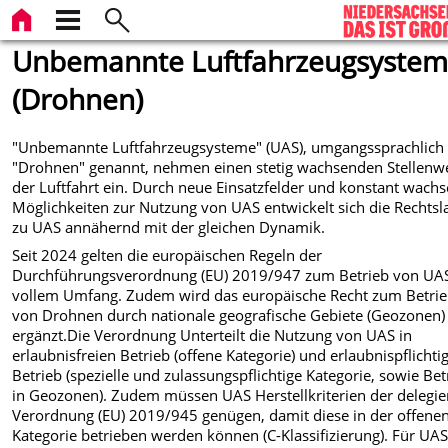
Unbemannte Luftfahrzeugsyste
(Drohnen)
"Unbemannte Luftfahrzeugsysteme" (UAS), umgangssprachlich
"Drohnen" genannt, nehmen einen stetig wachsenden Stellenwe
der Luftfahrt ein. Durch neue Einsatzfelder und konstant wach
Möglichkeiten zur Nutzung von UAS entwickelt sich die Rechtsl
zu UAS annähernd mit der gleichen Dynamik.
Seit 2024 gelten die europäischen Regeln der
Durchführungsverordnung (EU) 2019/947 zum Betrieb von UAS
vollem Umfang. Zudem wird das europäische Recht zum Betri
von Drohnen durch nationale geografische Gebiete (Geozonen)
ergänzt.Die Verordnung Unterteilt die Nutzung von UAS in
erlaubnisfreien Betrieb (offene Kategorie) und erlaubnispflichti
Betrieb (spezielle und zulassungspflichtige Kategorie, sowie Bet
in Geozonen). Zudem müssen UAS Herstellkriterien der delegie
Verordnung (EU) 2019/945 genügen, damit diese in der offene
Kategorie betrieben werden können (C-Klassifizierung). Für UAS