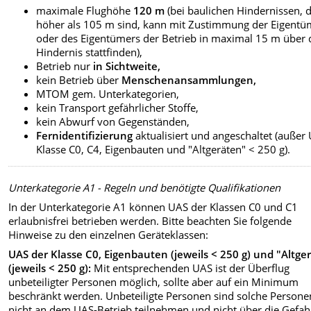
maximale Flughöhe
120 m
(bei baulichen Hindernissen, d
höher als 105 m sind, kann mit Zustimmung der Eigentü
oder des Eigentümers der Betrieb in maximal 15 m über
Hindernis stattfinden),
Betrieb nur
in Sichtweite,
kein Betrieb über
Menschenansammlungen,
MTOM gem. Unterkategorien,
kein Transport gefährlicher Stoffe,
kein Abwurf von Gegenständen,
Fernidentifizierung
aktualisiert und angeschaltet (außer
Klasse C0, C4, Eigenbauten und "Altgeräten" < 250 g).
Unterkategorie A1 - Regeln und benötigte Qualifikationen
In der Unterkategorie A1 können UAS der Klassen C0 und C1
erlaubnisfrei betrieben werden. Bitte beachten Sie folgende
Hinweise zu den einzelnen Geräteklassen:
UAS der Klasse C0, Eigenbauten (jeweils < 250 g) und "Altge
(jeweils < 250 g):
Mit entsprechenden UAS ist der Überflug
unbeteiligter Personen möglich, sollte aber auf ein Minimum
beschränkt werden. Unbeteiligte Personen sind solche Personen
nicht an dem UAS-Betrieb teilnehmen und nicht über die Gefa