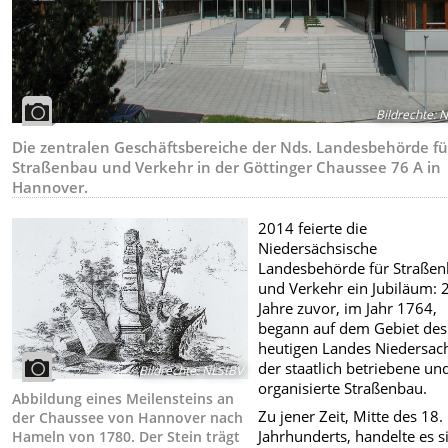
Bildrechte
:
N
Die zentralen Geschäftsbereiche der Nds. Landesbehörde fü
Straßenbau und Verkehr in der Göttinger Chaussee 76 A in
Hannover.
2014 feierte die
Niedersächsische
Landesbehörde für Straße
und Verkehr ein Jubiläum: 
Jahre zuvor, im Jahr 1764,
begann auf dem Gebiet des
heutigen Landes Niedersac
der staatlich betriebene un
Bildrechte
:
NLStBV
organisierte Straßenbau.
Abbildung eines Meilensteins an
Zu jener Zeit, Mitte des 18.
der Chaussee von Hannover nach
Jahrhunderts, handelte es s
Hameln von 1780. Der Stein trägt