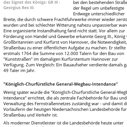
das Signet des Königs: GR III -
bei den bestehenden Straße
Georgius Rex III.
der Regel um unbefestigte
Erdwege unterschiedlicher
Breite, die durch schwere Frachtfuhrwerke immer wieder zerst
wurden und bei schlechter Witterung nahezu unpassierbar war
Eine organisierte Instandhaltung fand nicht statt. Vor allem zur
Förderung von Handel und Gewerbe erkannte Georg III., König
Großbritannien und Kurfürst von Hannover, die Notwendigkeit
Straßenbau zu einer öffentlichen Aufgabe zu machen. Er stellte
erstmals 1764 die Summe von 12.000 Talern für den Bau von
"Kunststraßen" im damaligen Kurfürstentum Hannover zur
Verfügung. Zum Vergleich: Ein Bauaufseher verdiente damals 
49 Taler im Jahr.
"Königlich-Churfürstliche General-Wegbau-Intendance"
Wenig später wurde die "Königlich-Churfürstliche General-Weg
Intendance" errichtet, die als zentrale Fachbehörde für Bau und
Verwaltung des Fernstraßennetzes zuständig war - und damit d
Vorläuferin der heutigen Niedersächsischen Landesbehörde für
Straßenbau und Verkehr ist.
Als moderner Dienstleister ist die Landesbehörde heute unter