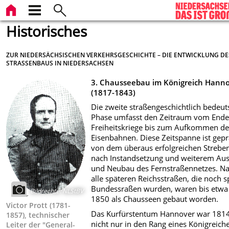
Historisches
ZUR NIEDERSÄCHSISCHEN VERKEHRSGESCHICHTE – DIE ENTWICKLUNG DE
STRASSENBAUS IN NIEDERSACHSEN
3. Chausseebau im Königreich Hann
(1817-1843)
Die zweite straßengeschichtlich bedeu
Phase umfasst den Zeitraum vom Ende
Freiheitskriege bis zum Aufkommen de
Eisenbahnen. Diese Zeitspanne ist gepr
von dem überaus erfolgreichen Strebe
nach Instandsetzung und weiterem Aus
und Neubau des Fernstraßennetzes. N
alle späteren Reichsstraßen, die noch s
Bundessraßen wurden, waren bis etwa
Bildrechte
:
NLStBV
1850 als Chausseen gebaut worden.
Victor Prott (1781-
Das Kurfürstentum Hannover war 181
1857), technischer
nicht nur in den Rang eines Königreich
Leiter der "General-