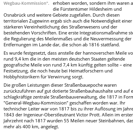
erhoben worden, sondern ihm waren 
Wegbau-Kommission".
die Fürstentümer Hildesheim und
Osnabrück und weitere Gebiete zugefallen. Durch diesen
territorialen Zugewinn ergab sich auch die Notwendigkeit einer
stärkeren Vereinheitlichung des Straßenwesens und der
bestehenden Vorschriften. Eine erste Integrationsmaßnahme ste
die Regulierung des Meilenmaßes und die Neuvermessung der
Entfernungen im Lande dar, die schon ab 1816 stattfand.
Es wurde festgesetzt, dass anstelle der hannoverschen Meile v
rund 9,4 km die in den meisten deutschen Staaten geltende
geografische Meile von rund 7,4 km künftig gelten sollte – eine
Festsetzung, die noch heute bei Heimatforschern und
Hobbyhistorikern für Verwirrung sorgt.
Die großen Leistungen dieser Straßenbauepoche waren
zurückzuführen auf gut dotierte Straßenbauhaushalte und auf 
schlagkräftige zentrale Straßenbauverwaltung, die 1817 in For
"General-Wegbau-Kommission" geschaffen worden war. Ihr
technischer Leiter war von 1817 bis zu ihrer Auflösung im Jahr
1843 der Ingenieur-Oberstleutnant Victor Prott. Allein im erste
Jahrzehnt nach 1817 wurden 55 Meilen neuer Steinbahnen, das
mehr als 400 km, angelegt.