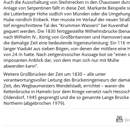
Auch die Ausschaltung von Steilstrecken in den Chausseen dur
Anlage von Serpentinen fällt in diese Zeit. Markante Beispiele s
die Lutterberger Höhe südlich von Münden oder die Umgehung
Hube nördlich Einbeck. Hier musste im Verlauf der neuen Straß
tief eingeschnittene Tal des "Krummen Wassers" bei Kuventhal
gequert werden. Die 1830 fertiggestellte Wilhelmsbrücke (bena
nach Wilhelm IV., König von Großbritannien und Hannover) war
die damalige Zeit eine bedeutende Ingenieurleistung: Ein 116 
langer Viadukt aus sieben Bögen, von denen der mittlere eine 
von 24 m hatte. Nach zeitgenössischer Aussage bot sie "einen 
imposanten Anblick dar, von dem man sich nur mit Mühe
abwenden kann".
Weitere Großbrücken der Zeit um 1830 – alle unter
verantwortungsvoller Leitung des Brückeningenieurs der dama
Zeit, des Wegbaumeisters Wendelstadt, errichtet – waren die
Kettenbrücke in Hameln (vor dem Kriege versetzt nach Hessisc
Oldendorf, 1945 gesprengt) und die so genannte Lange Brücke 
Northeim (abgebrochen 1979).
Dr