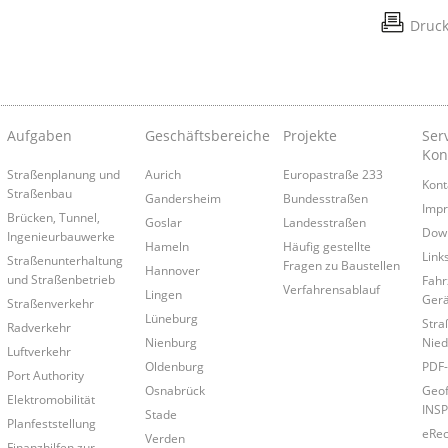
Druc
Aufgaben
Geschäftsbereiche
Projekte
Ser
Kon
Straßenplanung und
Aurich
Europastraße 233
Kont
Straßenbau
Gandersheim
Bundesstraßen
Imp
Brücken, Tunnel,
Goslar
Landesstraßen
Dow
Ingenieurbauwerke
Hameln
Häufig gestellte
Link
Straßenunterhaltung
Fragen zu Baustellen
Hannover
und Straßenbetrieb
Fahr
Verfahrensablauf
Lingen
Gerä
Straßenverkehr
Lüneburg
Stra
Radverkehr
Nienburg
Nied
Luftverkehr
Oldenburg
PDF-
Port Authority
Osnabrück
Geof
Elektromobilität
INSP
Stade
Planfeststellung
eRe
Verden
Finanzhilfen zur