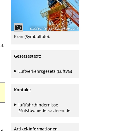
Bildrechte
:
www.pixabay.com
Kran (Symbolfoto).
uf.
Gesetzestext:
Luftverkehrsgesetz (LuftVG)
Kontakt:
luftfahrthindernisse
@nlstbv.niedersachsen.de
Artikel-Informationen