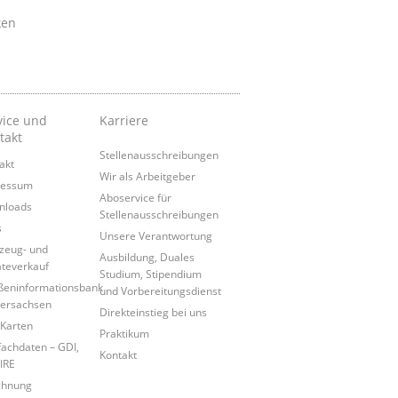
ken
vice und
Karriere
takt
Stellenausschreibungen
akt
Wir als Arbeitgeber
ressum
Aboservice für
nloads
Stellenausschreibungen
s
Unsere Verantwortung
zeug- und
Ausbildung, Duales
teverkauf
Studium, Stipendium
ßeninformationsbank
und Vorbereitungsdienst
ersachsen
Direkteinstieg bei uns
Karten
Praktikum
achdaten – GDI,
Kontakt
IRE
chnung