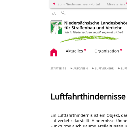
Zum Niedersachsen-Portal
Ministerien
A
A
Aktuelles
Organisation
STARTSEITE
AUFGABEN
LUFTVERKEHR
LUF
Luftfahrthindernisse
Ein Luftfahrthindernis ist ein Objekt, 
Luftverkehr darstellt. Hindernisse kön
Funktürme auch Bäume, Freileitungen, 