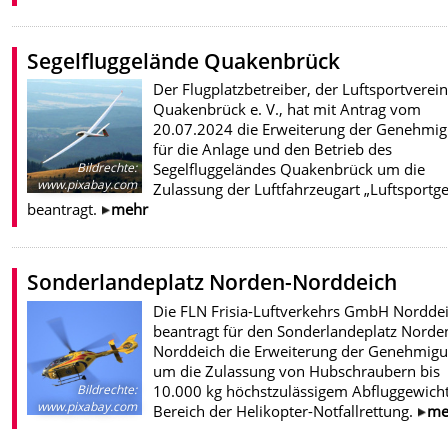
Segelfluggelände Quakenbrück
Der Flugplatzbetreiber, der Luftsportverein
Quakenbrück e. V., hat mit Antrag vom
20.07.2024 die Erweiterung der Genehmi
für die Anlage und den Betrieb des
Segelfluggeländes Quakenbrück um die
Bildrechte
:
www.pixabay.com
Zulassung der Luftfahrzeugart „Luftsportge
beantragt.
mehr
Sonderlandeplatz Norden-Norddeich
Die FLN Frisia-Luftverkehrs GmbH Nordde
beantragt für den Sonderlandeplatz Norde
Norddeich die Erweiterung der Genehmig
um die Zulassung von Hubschraubern bis
10.000 kg höchstzulässigem Abfluggewich
Bildrechte
:
www.pixabay.com
Bereich der Helikopter-Notfallrettung.
me