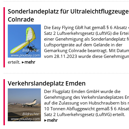
Sonderlandeplatz für Ultraleichtflugzeuge
Colnrade
Die Easy Flying GbR hat gemäß § 6 Absatz 
Satz 2 Luftverkehrsgesetz (LuftVG) die Erte
einer Genehmigung als Sonderlandeplatz f
Luftsportgeräte auf dem Gelände in der
Gemarkung Colnrade beantragt. Mit Datu
Bildrechte
:
www.pixabay.com
vom 28.11.2023 wurde diese Genehmigu
erteilt.
mehr
Verkehrslandeplatz Emden
Der Flugplatz Emden GmbH wurde die
Genehmigung des Verkehrslandeplatzes 
auf die Zulassung von Hubschraubern bis 
10 Tonnen Abfluggewicht gemäß § 6 Absat
Satz 2 Luftverkehrsgesetz (LuftVG) erteilt.
Bildrechte
:
www.pixabay.com
mehr