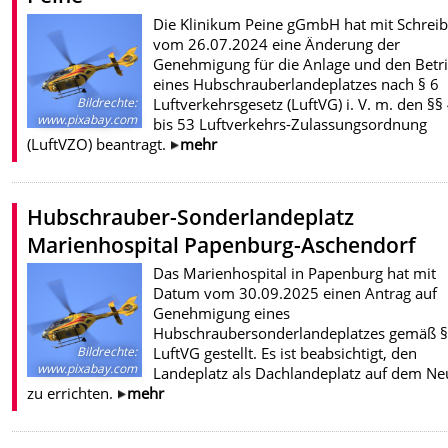
Die Klinikum Peine gGmbH hat mit Schrei
vom 26.07.2024 eine Änderung der
Genehmigung für die Anlage und den Betr
eines Hubschrauberlandeplatzes nach § 6
Luftverkehrsgesetz (LuftVG) i. V. m. den §§
Bildrechte
:
www.pixabay.com
bis 53 Luftverkehrs-Zulassungsordnung
(LuftVZO) beantragt.
mehr
Hubschrauber-Sonderlandeplatz
Marienhospital Papenburg-Aschendorf
Das Marienhospital in Papenburg hat mit
Datum vom 30.09.2025 einen Antrag auf
Genehmigung eines
Hubschraubersonderlandeplatzes gemäß §
LuftVG gestellt. Es ist beabsichtigt, den
Bildrechte
:
www.pixabay.com
Landeplatz als Dachlandeplatz auf dem N
zu errichten.
mehr