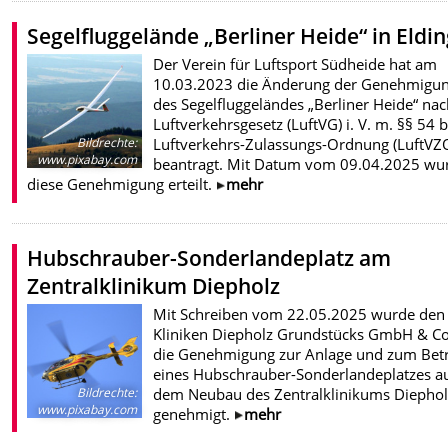
Segelfluggelände „Berliner Heide“ in Eldi
Der Verein für Luftsport Südheide hat am
10.03.2023 die Änderung der Genehmigu
des Segelfluggeländes „Berliner Heide“ nac
Luftverkehrsgesetz (LuftVG) i. V. m. §§ 54 b
Luftverkehrs-Zulassungs-Ordnung (LuftVZ
Bildrechte
:
www.pixabay.com
beantragt. Mit Datum vom 09.04.2025 wu
diese Genehmigung erteilt.
mehr
Hubschrauber-Sonderlandeplatz am
Zentralklinikum Diepholz
Mit Schreiben vom 22.05.2025 wurde den
Kliniken Diepholz Grundstücks GmbH & Co
die Genehmigung zur Anlage und zum Bet
eines Hubschrauber-Sonderlandeplatzes a
dem Neubau des Zentralklinikums Diephol
Bildrechte
:
www.pixabay.com
genehmigt.
mehr