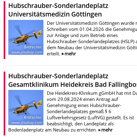
Hubschrauber-Sonderlandeplatz
Universitätsmedizin Göttingen
Der Universitätsmedizin Göttingen wurde 
Schreiben vom 01.04.2026 die Genehmig
zur Anlage und zum Betrieb eines
Hubschrauber-Sonderlandeplatzes (HSLP) 
dem Neubau der Universitätsmedizin Gött
Bildrechte
:
www.pixabay.com
erteilt.
mehr
Hubschrauber-Sonderlandeplatz
Gesamtklinikum Heidekreis Bad Fallingbo
Die Heidekreis-Klinikum gGmbH hat mit 
vom 29.08.2024 einen Antrag auf
Genehmigung eines Hubschrauber-
Sonderlandeplatzes gemäß § 6
Luftverkehrsgesetz (LuftVG) gestellt. Es ist
Bildrechte
:
www.pixabay.com
beabsichtigt, den Landeplatz als
Bodenladenplatz am Neubau zu errichten.
mehr