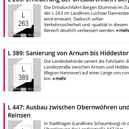
Die Ortsdurchfahrt Bergen (Dumme) im Z
der L 263 im Landkreis Lüchow-Dannenbe
wird erneuert. Dadurch sollen
Verkehrssicherheit und -qualität in diesem
Bereich deutlich verbessert werden.
meh
Bildrechte
:
NLStBV
L 389: Sanierung von Arnum bis Hiddestor
Die Landesbehörde saniert die Fahrbahn d
Landesstraße zwischen Arnum und Hiddes
(Region Hannover) auf einer Länge von run
km.
mehr
Bildrechte
:
NLStBV
L 447: Ausbau zwischen Obernwöhren un
Reinsen
In Stadthagen (Landkreis Schaumburg) ist d
Überplanung der Landesstraße 447 (Am