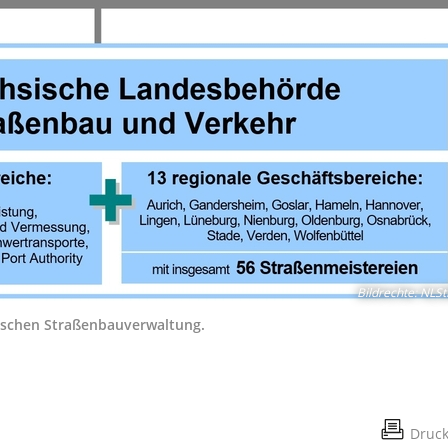
Bildrechte
:
NLSt
ischen Straßenbauverwaltung.
Druc