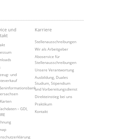
vice und
Karriere
takt
Stellenausschreibungen
akt
Wir als Arbeitgeber
ressum
Aboservice für
nloads
Stellenausschreibungen
s
Unsere Verantwortung
zeug- und
Ausbildung, Duales
teverkauf
Studium, Stipendium
ßeninformationsbank
und Vorbereitungsdienst
ersachsen
Direkteinstieg bei uns
Karten
Praktikum
achdaten – GDI,
Kontakt
IRE
chnung
map
nschutzerklärung