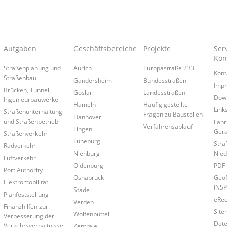
Aufgaben
Geschäftsbereiche
Projekte
Ser
Kon
Straßenplanung und
Aurich
Europastraße 233
Kont
Straßenbau
Gandersheim
Bundesstraßen
Imp
Brücken, Tunnel,
Goslar
Landesstraßen
Dow
Ingenieurbauwerke
Hameln
Häufig gestellte
Link
Straßenunterhaltung
Fragen zu Baustellen
Hannover
und Straßenbetrieb
Fahr
Verfahrensablauf
Lingen
Gerä
Straßenverkehr
Lüneburg
Stra
Radverkehr
Nienburg
Nied
Luftverkehr
Oldenburg
PDF-
Port Authority
Osnabrück
Geof
Elektromobilität
INSP
Stade
Planfeststellung
eRe
Verden
Finanzhilfen zur
Site
Wolfenbüttel
Verbesserung der
Date
Verkehrsverhältnisse
Zentrale