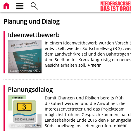
Planung und Dialog
Ideenwettbewerb
In einem Ideenwettbewerb wurden Vorschl
entwickelt, wie der Südschnellweg (B 3) zwi
dem Landwehrkreisel und den Bahntrögen 
dem Seelhorster Kreuz langfristig ein neue
Gesicht erhalten soll.
mehr
Bildrechte
:
NLStBV
Planungsdialog
Damit Chancen und Risiken bereits früh
diskutiert werden und die Anwohner, die
Interessenvertreter und das Projektteam
möglichst früh ins Gespräch kommen, hat d
Landesbehörde Ende 2015 den Planungsdia
Südschnellweg ins Leben gerufen.
mehr
Bildrechte
:
NLStBV