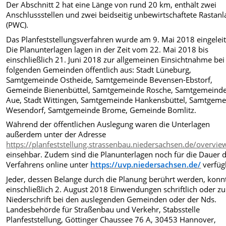
Der Abschnitt 2 hat eine Länge von rund 20 km, enthält zwei
Anschlussstellen und zwei beidseitig unbewirtschaftete Rastan
(PWC).
Das Planfeststellungsverfahren wurde am 9. Mai 2018 eingeleit
Die Planunterlagen lagen in der Zeit vom 22. Mai 2018 bis
einschließlich 21. Juni 2018 zur allgemeinen Einsichtnahme bei
folgenden Gemeinden öffentlich aus: Stadt Lüneburg,
Samtgemeinde Ostheide, Samtgemeinde Bevensen-Ebstorf,
Gemeinde Bienenbüttel, Samtgemeinde Rosche, Samtgemeind
Aue, Stadt Wittingen, Samtgemeinde Hankensbüttel, Samtgem
Wesendorf, Samtgemeinde Brome, Gemeinde Bomlitz.
Während der öffentlichen Auslegung waren die Unterlagen
außerdem unter der Adresse
https://planfeststellung.strassenbau.niedersachsen.de/overvie
einsehbar. Zudem sind die Planunterlagen noch für die Dauer 
Verfahrens online unter
https://uvp.niedersachsen.de/
verfüg
Jeder, dessen Belange durch die Planung berührt werden, konnt
einschließlich 2. August 2018 Einwendungen schriftlich oder zu
Niederschrift bei den auslegenden Gemeinden oder der Nds.
Landesbehörde für Straßenbau und Verkehr, Stabsstelle
Planfeststellung, Göttinger Chaussee 76 A, 30453 Hannover,