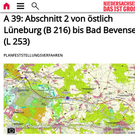
A 39: Abschnitt 2 von östlich
Lüneburg (B 216) bis Bad Bevens
(L 253)
PLANFESTSTELLUNGSVERFAHREN
Bildrechte
:
Landesamt für Geoinformation und Landesvermessung Niedersa
(www.lgln.niedersachs