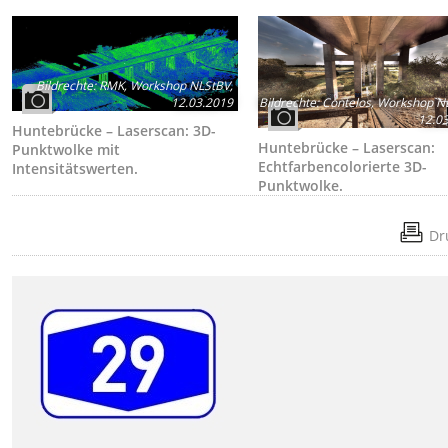
Bildrechte
:
RMK, Workshop NLStBV,
12.03.2019
Bildrechte
:
Contelos, Workshop N
12.0
Huntebrücke – Laserscan: 3D-
Huntebrücke – Laserscan:
Punktwolke mit
Echtfarbencolorierte 3D-
Intensitätswerten.
Punktwolke.
Dr