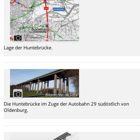
Bildrechte
:
Landesamt für
Geoinformation und
Landesvermessung Niedersachsen
(www.lgln.niedersachsen.de)
Lage der Huntebrücke.
Bildrechte
:
NLStBV
Die Huntebrücke im Zuge der Autobahn 29 südöstlich von
Oldenburg.