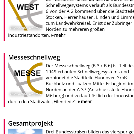
Schnellwegesystems verläuft als Bundesst
6 von der A 2 kommend über die Stadtteil
Stöcken, Herrenhausen, Linden und Limme
zum Landwehrkreisel. Er ist der Zubringer
Bildrechte
:
NLStBV
Norden zu mehreren großen
Industriestandorten.
mehr
Messeschnellweg
Der Messeschnellweg (B 3 / B 6) ist Teil de
1949 erbauten Schnellwegesystems und
verbindet die Stadtteile Hannover-Groß
Buchholz und Laatzen-Mitte. Er beginnt im
Norden an der A 37 (Anschlussstelle Hann
Bildrechte
:
NLStBV
Misburg) und verläuft östlich der Innensta
durch den Stadtwald „Eilenriede“.
mehr
Gesamtprojekt
Drei Bundesstraßen bilden das vierspurige