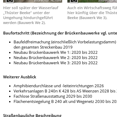
Bildrechte
:
NLStBV
Bildrechte
:
N
Hier soll später der Wasserlauf
Auch ein Wirtschaftsweg fü
„Thüster Beeke“ unter der
hier künftig über die Thüst
Umgehung hindurchgeführt
Beeke (Bauwerk We 3).
werden (Bauwerk We 2).
Baufortschritt (Bezeichnung der Brückenbauwerke vgl. unt
Baufeldfreimachung (einschließlich Vorbelastungsdamm) 
den gesamten Streckenbau 2019
Neubau Brückenbauwerk We 1: 2020 bis 2022
Neubau Brückenbauwerk We 2: 2020 bis 2022
Neubau Brückenbauwerk We 3: 2020 bis 2022
Weiterer Ausblick
Amphibiendurchlässe und -leiteinrichtungen 2026
Verkehrsanlagen B 240n K 428 bis AS Weenzen 2028 bis
Fachlose Straßenausstattung 2029 bis 2030
Flächenentsiegelung B 240 alt und Wegenetz 2030 bis 2
Straßenbauliche Beschreibung