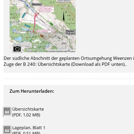
Bildrechte
:
Landesamt für
Geoinformation und
Landesvermessung Niedersachsen
(www.lgln.niedersachsen.de)
Der südliche Abschnitt der geplanten Ortsumgehung Weenzen
Zuge der B 240: Übersichtskarte (Download als PDF unten)..
Zum Herunterladen:
Übersichtskarte
(PDF, 1,02 MB)
Lageplan, Blatt 1
(PDF, 0,51 MB)