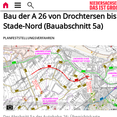
Bau der A 26 von Drochtersen bis
Stade-Nord (Bauabschnitt 5a)
PLANFESTSTELLUNGSVERFAHREN
Bildrechte
:
Landesamt für Geoinformation und Landesvermessung Niedersa
(www.lgln.niedersachs
Der Abschnitt 5a der Autobahn 26: Übersichtskarte.