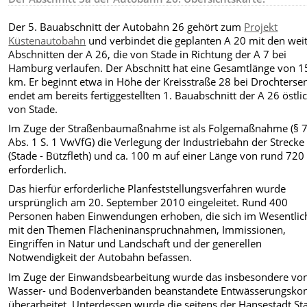
Der 5. Bauabschnitt der Autobahn 26 gehört zum
Projekt
Küstenautobahn
und verbindet die geplanten A 20 mit den wei
Abschnitten der A 26, die von Stade in Richtung der A 7 bei
Hamburg verlaufen. Der Abschnitt hat eine Gesamtlänge von 1
km. Er beginnt etwa in Höhe der Kreisstraße 28 bei Drochterse
endet am bereits fertiggestellten 1. Bauabschnitt der A 26 östli
von Stade.
Im Zuge der Straßenbaumaßnahme ist als Folgemaßnahme (§ 
Abs. 1 S. 1 VwVfG) die Verlegung der Industriebahn der Streck
(Stade - Bützfleth) und ca. 100 m auf einer Länge von rund 72
erforderlich.
Das hierfür erforderliche Planfeststellungsverfahren wurde
ursprünglich am 20. September 2010 eingeleitet. Rund 400
Personen haben Einwendungen erhoben, die sich im Wesentlic
mit den Themen Flächeninanspruchnahmen, Immissionen,
Eingriffen in Natur und Landschaft und der generellen
Notwendigkeit der Autobahn befassen.
Im Zuge der Einwandsbearbeitung wurde das insbesondere vo
Wasser- und Bodenverbänden beanstandete Entwässerungsko
überarbeitet. Unterdessen wurde die seitens der Hansestadt St