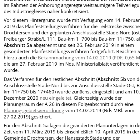
im Rahmen der Anhörung angeregte weiträumigere Teilverleg
des Industriegleises näher konkretisiert.
Vor diesem Hintergrund wurde mit Verfügung vom 14. Februar
2019 das Planfeststellungsverfahren für die Teilstrecke zwisch
Drochtersen und der geplanten Anschlussstelle Stade-Nord (öst
Freiburger Straße/L 111, Bau-km 1+700 bis Bau-km 11+750, a
Abschnitt 5a
abgetrennt und seit 26. Februar 2019 in einem
gesonderten Planfeststellungsverfahren fortgeführt. Beachten S
hierzu auch die
Bekannmachung vom 14.02.2019 (PDF, 0,65 M
die am 27. Februar 2019 im Nds. Ministerialblatt veröffentlicht
wurde.
Das Verfahren für den restlichen Abschnitt (
Abschnitt 5b
von d
Anschlussstelle Stade-Nord bis zur Anschlussstelle Stade-Ost, 
km 11+750 bis 17+460) wurde zunächst eingestellt und am 10
Dezember 2020
neu eingeleitet
. Gleichzeitig wurde der
Planungsraum der A 26 in diesem Folgeabschnitt durch eine
Planungsgebietsverordnung
vom 14.02.2019 (Nds MBl. vom
27.02.2019) gesichert.
Für den Abschnitt 5a lagen die geänderten Planunterlagen in d
Zeit vom 11. März 2019 bis einschließlich 10. April 2019 in der
Gemeinde Drochtersen, der Hansestadt Stade und der