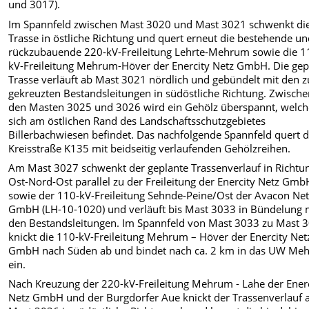
und 3017).
Im Spannfeld zwischen Mast 3020 und Mast 3021 schwenkt di
Trasse in östliche Richtung und quert erneut die bestehende u
rückzubauende 220-kV-Freileitung Lehrte-Mehrum sowie die 1
kV-Freileitung Mehrum-Höver der Enercity Netz GmbH. Die gep
Trasse verläuft ab Mast 3021 nördlich und gebündelt mit den 
gekreuzten Bestandsleitungen in südöstliche Richtung. Zwisch
den Masten 3025 und 3026 wird ein Gehölz überspannt, welch
sich am östlichen Rand des Landschaftsschutzgebietes
Billerbachwiesen befindet. Das nachfolgende Spannfeld quert d
Kreisstraße K135 mit beidseitig verlaufenden Gehölzreihen.
Am Mast 3027 schwenkt der geplante Trassenverlauf in Richtu
Ost-Nord-Ost parallel zu der Freileitung der Enercity Netz Gmb
sowie der 110-kV-Freileitung Sehnde-Peine/Ost der Avacon Ne
GmbH (LH-10-1020) und verläuft bis Mast 3033 in Bündelung 
den Bestandsleitungen. Im Spannfeld von Mast 3033 zu Mast 
knickt die 110-kV-Freileitung Mehrum – Höver der Enercity Net
GmbH nach Süden ab und bindet nach ca. 2 km in das UW Me
ein.
Nach Kreuzung der 220-kV-Freileitung Mehrum - Lahe der Ener
Netz GmbH und der Burgdorfer Aue knickt der Trassenverlauf