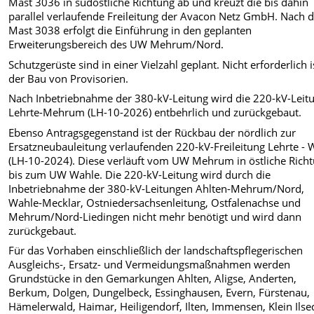
Mast 3036 in südöstliche Richtung ab und kreuzt die bis dahin
parallel verlaufende Freileitung der Avacon Netz GmbH. Nach
Mast 3038 erfolgt die Einführung in den geplanten
Erweiterungsbereich des UW Mehrum/Nord.
Schutzgerüste sind in einer Vielzahl geplant. Nicht erforderlich i
der Bau von Provisorien.
Nach Inbetriebnahme der 380-kV-Leitung wird die 220-kV-Leit
Lehrte-Mehrum (LH-10-2026) entbehrlich und zurückgebaut.
Ebenso Antragsgegenstand ist der Rückbau der nördlich zur
Ersatzneubauleitung verlaufenden 220-kV-Freileitung Lehrte - 
(LH-10-2024). Diese verläuft vom UW Mehrum in östliche Rich
bis zum UW Wahle. Die 220-kV-Leitung wird durch die
Inbetriebnahme der 380-kV-Leitungen Ahlten-Mehrum/Nord,
Wahle-Mecklar, Ostniedersachsenleitung, Ostfalenachse und
Mehrum/Nord-Liedingen nicht mehr benötigt und wird dann
zurückgebaut.
Für das Vorhaben einschließlich der landschaftspflegerischen
Ausgleichs-, Ersatz- und Vermeidungsmaßnahmen werden
Grundstücke in den Gemarkungen Ahlten, Aligse, Anderten,
Berkum, Dolgen, Dungelbeck, Essinghausen, Evern, Fürstenau,
Hämelerwald, Haimar, Heiligendorf, Ilten, Immensen, Klein Ilse