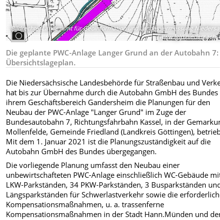
Bildrechte
:
Landesamt für Geoinformation und Landesvermessung Niedersa
(www.lgln.niedersachs
Die geplante PWC-Anlage Langer Grund an der Autobahn 7:
Übersichtslageplan.
Die Niedersächsische Landesbehörde für Straßenbau und Verk
hat bis zur Übernahme durch die Autobahn GmbH des Bundes 
ihrem Geschäftsbereich Gandersheim die Planungen für den
Neubau der PWC-Anlage "Langer Grund" im Zuge der
Bundesautobahn 7, Richtungsfahrbahn Kassel, in der Gemarku
Mollenfelde, Gemeinde Friedland (Landkreis Göttingen), betrie
Mit dem 1. Januar 2021 ist die Planungszuständigkeit auf die
Autobahn GmbH des Bundes übergegangen.
Die vorliegende Planung umfasst den Neubau einer
unbewirtschafteten PWC-Anlage einschließlich WC-Gebäude mi
LKW-Parkständen, 34 PKW-Parkständen, 3 Busparkständen un
Längsparkständen für Schwerlastverkehr sowie die erforderlic
Kompensationsmaßnahmen, u. a. trassenferne
Kompensationsmaßnahmen in der Stadt Hann.Münden und de