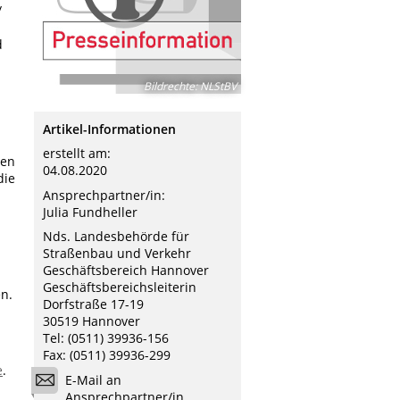
/
d
Bildrechte
:
NLStBV
Artikel-Informationen
erstellt am:
gen
04.08.2020
die
Ansprechpartner/in:
Julia Fundheller
Nds. Landesbehörde für
Straßenbau und Verkehr
Geschäftsbereich Hannover
Geschäftsbereichsleiterin
n.
Dorfstraße 17-19
30519 Hannover
Tel: (0511) 39936-156
Fax: (0511) 39936-299
e
.
E-Mail an
Ansprechpartner/in