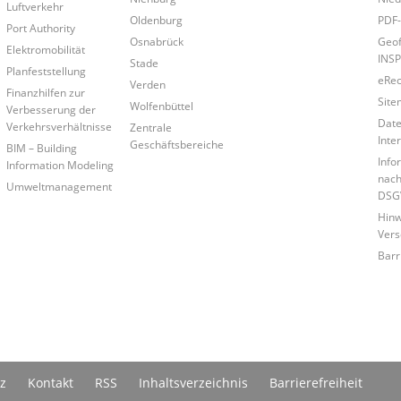
Luftverkehr
Oldenburg
PDF-
Port Authority
Osnabrück
Geof
Elektromobilität
INSP
Stade
Planfeststellung
eRe
Verden
Finanzhilfen zur
Site
Wolfenbüttel
Verbesserung der
Date
Verkehrsverhältnisse
Zentrale
Inte
Geschäftsbereiche
BIM – Building
Info
Information Modeling
nach
Umweltmanagement
DSG
Hinw
Vers
Barr
z
Kontakt
RSS
Inhaltsverzeichnis
Barrierefreiheit