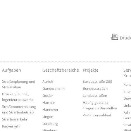
Druc
Aufgaben
Geschäftsbereiche
Projekte
Ser
Kon
Straßenplanung und
Aurich
Europastraße 233
Kont
Straßenbau
Gandersheim
Bundesstraßen
Imp
Brücken, Tunnel,
Goslar
Landesstraßen
Dow
Ingenieurbauwerke
Hameln
Häufig gestellte
Link
Straßenunterhaltung
Fragen zu Baustellen
Hannover
und Straßenbetrieb
Fahr
Verfahrensablauf
Lingen
Gerä
Straßenverkehr
Lüneburg
Stra
Radverkehr
Nienburg
Nied