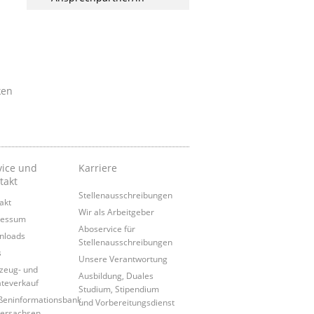
ken
vice und
Karriere
takt
Stellenausschreibungen
akt
Wir als Arbeitgeber
ressum
Aboservice für
nloads
Stellenausschreibungen
s
Unsere Verantwortung
zeug- und
Ausbildung, Duales
teverkauf
Studium, Stipendium
ßeninformationsbank
und Vorbereitungsdienst
ersachsen