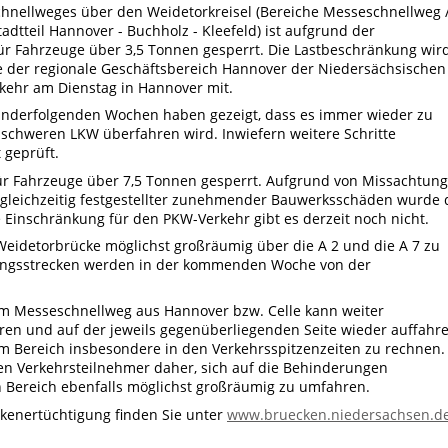
chnellweges über den Weidetorkreisel (Bereiche Messeschnellweg 
tadtteil Hannover - Buchholz - Kleefeld) ist aufgrund der
für Fahrzeuge über 3,5 Tonnen gesperrt. Die Lastbeschränkung wir
lte der regionale Geschäftsbereich Hannover der Niedersächsischen
ehr am Dienstag in Hannover mit.
anderfolgenden Wochen haben gezeigt, dass es immer wieder zu
chweren LKW überfahren wird. Inwiefern weitere Schritte
 geprüft.
7 für Fahrzeuge über 7,5 Tonnen gesperrt. Aufgrund von Missachtun
gleichzeitig festgestellter zunehmender Bauwerksschäden wurde 
e Einschränkung für den PKW-Verkehr gibt es derzeit noch nicht.
eidetorbrücke möglichst großräumig über die A 2 und die A 7 zu
ungsstrecken werden in der kommenden Woche von der
m Messeschnellweg aus Hannover bzw. Celle kann weiter
ren und auf der jeweils gegenüberliegenden Seite wieder auffahre
m Bereich insbesondere in den Verkehrsspitzenzeiten zu rechnen.
nen Verkehrsteilnehmer daher, sich auf die Behinderungen
en Bereich ebenfalls möglichst großräumig zu umfahren.
kenertüchtigung finden Sie unter
www.bruecken.niedersachsen.d