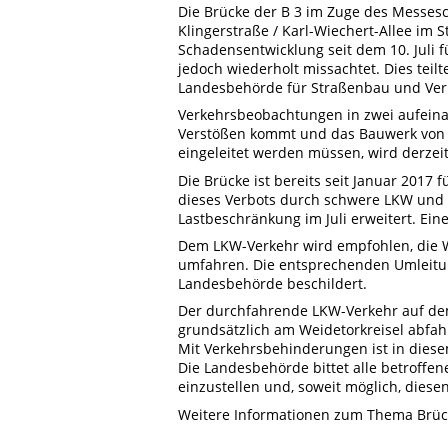
Die Brücke der B 3 im Zuge des Messes
Klingerstraße / Karl-Wiechert-Allee im S
Schadensentwicklung seit dem 10. Juli 
jedoch wiederholt missachtet. Dies tei
Landesbehörde für Straßenbau und Verk
Verkehrsbeobachtungen in zwei aufein
Verstößen kommt und das Bauwerk von s
eingeleitet werden müssen, wird derzeit
Die Brücke ist bereits seit Januar 201
dieses Verbots durch schwere LKW und 
Lastbeschränkung im Juli erweitert. Ein
Dem LKW-Verkehr wird empfohlen, die W
umfahren. Die entsprechenden Umleit
Landesbehörde beschildert.
Der durchfahrende LKW-Verkehr auf de
grundsätzlich am Weidetorkreisel abfah
Mit Verkehrsbehinderungen ist in diese
Die Landesbehörde bittet alle betroffe
einzustellen und, soweit möglich, dies
Weitere Informationen zum Thema Brüc