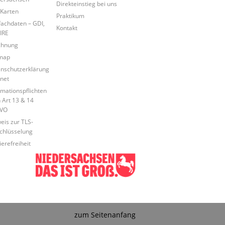
Direkteinstieg bei uns
Karten
Praktikum
achdaten – GDI,
Kontakt
IRE
chnung
map
nschutzerklärung
rnet
rmationspflichten
 Art 13 & 14
VO
eis zur TLS-
chlüsselung
ierefreiheit
zum Seitenanfang