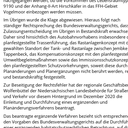
nachgegangen werden, ob die Vorkommen des Lebensraumtyp
9190 und der Anhang-II-Art Hirschkäfer in das FFH-Gebiet
Vogelmoor einbezogen werden müssen.
Im Übrigen wurde die Klage abgewiesen. Hieraus folgt nach
ständiger Rechtsprechung des Bundesverwaltungsgerichts, dass
Zulassungsentscheidung im Übrigen in Bestandskraft erwachsen
Daher sind hinsichtlich des Autobahnvorhabens insbesondere 
planfestgestellte Trassenführung, das Rastanlagenkonzept mit
gewählten Standort der Tank- und Rastanlage zwischen Jembke
Tappenbeck, das Kompensationskonzept mit den planfestgestel
Umweltbegleitmaßnahmen sowie das Immissionsschutzkonzep
den planfestgestellten Schutzvorkehrungen, soweit diese durch
Planänderungen und Planergänzungen nicht berührt werden, re
und bestandskräftig festgestellt.
Zur Beseitigung der Rechtsfehler hat der regionale Geschäftsbe
Wolfenbüttel der Niedersächsischen Landesbehörde für Straß
und Verkehr vor diesem Hintergrund im Dezember 2020 die
Einleitung und Durchführung eines ergänzenden und
Planänderungsverfahrens beantragt.
Das beantragte ergänzende Verfahren bezieht sich entspreche
den Vorgaben des Bundesverwaltungsgerichts auf die Durchfü
einer ergänzenden habitatschutzrechtlichen Betrachtung, auf d