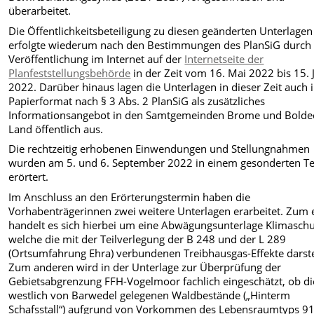
überarbeitet.
Die Öffentlichkeitsbeteiligung zu diesen geänderten Unterlagen
erfolgte wiederum nach den Bestimmungen des PlanSiG durch
Veröffentlichung im Internet auf der
Internetseite der
Planfeststellungsbehörde
in der Zeit vom 16. Mai 2022 bis 15. 
2022. Darüber hinaus lagen die Unterlagen in dieser Zeit auch 
Papierformat nach § 3 Abs. 2 PlanSiG als zusätzliches
Informationsangebot in den Samtgemeinden Brome und Bolde
Land öffentlich aus.
Die rechtzeitig erhobenen Einwendungen und Stellungnahmen
wurden am 5. und 6. September 2022 in einem gesonderten T
erörtert.
Im Anschluss an den Erörterungstermin haben die
Vorhabenträgerinnen zwei weitere Unterlagen erarbeitet. Zum 
handelt es sich hierbei um eine Abwägungsunterlage Klimaschu
welche die mit der Teilverlegung der B 248 und der L 289
(Ortsumfahrung Ehra) verbundenen Treibhausgas-Effekte darstel
Zum anderen wird in der Unterlage zur Überprüfung der
Gebietsabgrenzung FFH-Vogelmoor fachlich eingeschätzt, ob di
westlich von Barwedel gelegenen Waldbestände („Hinterm
Schafsstall“) aufgrund von Vorkommen des Lebensraumtyps 9