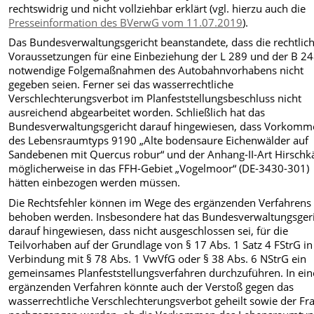
rechtswidrig und nicht vollziehbar erklärt (vgl. hierzu auch die
Presseinformation des BVerwG vom 11.07.2019
).
Das Bundesverwaltungsgericht beanstandete, dass die rechtlic
Voraussetzungen für eine Einbeziehung der L 289 und der B 24
notwendige Folgemaßnahmen des Autobahnvorhabens nicht
gegeben seien. Ferner sei das wasserrechtliche
Verschlechterungsverbot im Planfeststellungsbeschluss nicht
ausreichend abgearbeitet worden. Schließlich hat das
Bundesverwaltungsgericht darauf hingewiesen, dass Vorkom
des Lebensraumtyps 9190 „Alte bodensaure Eichenwälder auf
Sandebenen mit Quercus robur“ und der Anhang-II-Art Hirschk
möglicherweise in das FFH-Gebiet „Vogelmoor“ (DE-3430-301)
hätten einbezogen werden müssen.
Die Rechtsfehler können im Wege des ergänzenden Verfahrens
behoben werden. Insbesondere hat das Bundesverwaltungsger
darauf hingewiesen, dass nicht ausgeschlossen sei, für die
Teilvorhaben auf der Grundlage von § 17 Abs. 1 Satz 4 FStrG in
Verbindung mit § 78 Abs. 1 VwVfG oder § 38 Abs. 6 NStrG ein
gemeinsames Planfeststellungsverfahren durchzuführen. In ei
ergänzenden Verfahren könnte auch der Verstoß gegen das
wasserrechtliche Verschlechterungsverbot geheilt sowie der Fr