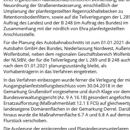
Neuordnung der Straßenentwässerung, einschließlich der
Umplanung der planfestgestellten Regenrückhaltebecken zu
Retentionsbodenfiltern, sowie auf die Teilverlegungen der L 28
Auftrag des Landes) und der B 248 (im Auftrag des Bundes) im
Zusammenhang mit der nördlich von Ehra planfestgestellten
Anschlussstelle.
Für die Planung des Autobahnabschnitts ist zum 01.01.2021 di
Autobahn GmbH des Bundes, Niederlassung Nordwest, Außens
Wolfenbüttel, neben dem regionalen Geschäftsbereich Wolfenb
der NLStBV, der für die Teilverlegung der L 289 und B 248 auc
nach dem 01.01.2021 planungszuständig bleibt, als
Vorhabenträgerin in das Verfahren eingetreten.
In das Verfahren einbezogen wurde ferner die Verlegung der mi
Ausgangsplanfeststellungsbeschluss vom 30.04.2018 in der
Gemarkung Grußendorf vorgesehene und durch Klage vor de
Bundesverwaltungsgericht (Az. 9 A 16.18) gesondert angefocht
Ersatzaufforstung (Maßnahmenblatt 12.1 E FCS) auf gleichwerti
landeseigene Domänenflächen in der Gemarkung Oerrel. Darü
hinaus wurde die Maßnahmenfläche 6.7 A und 6.8 A auf dems
Flurstück verschoben.
Die Auslegung der ergänzenden und Planänderungsunterlagen