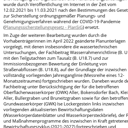
wurde durch Veröffentlichung im Internet in der Zeit vom
12.02.2021 bis 11.03.2021 nach den Bestimmungen des Geset
zur Sicherstellung ordnungsgemäßer Planungs- und
Genehmigungsverfahren während der COVID-19-Pandemie
(
Planungssicherstellungsgesetz - PlanSiG
) ersetzt.
Im Zuge der weiteren Bearbeitung wurden durch die
Vorhabenträgerinnen im April 2022 geänderte Planunterlagen
vorgelegt, mit denen insbesondere die wassertechnischen
Untersuchungen, der Fachbeitrag Wasserrahmenrichtlinie (B. U
mit den Teilgutachten zum Tausalz (B. U18.7) und zur
Immissionsbezogenen Bewertung der Einleitung von
Straßenabflüssen (B. U18.8), auf der Grundlage der inzwischen
vollständig vorliegenden Jahresganglinie (Messreihe eines 12-
Monatszeitraumes) fortgeschrieben wurden. Daneben wurde d
Fachbeitrag unter Berücksichtigung der für die betroffenen
Oberflächenwasserkörper (OWK) Aller, Bokensdorfer Bach, Kle
Aller, Bullergraben und Bruneitzgraben sowie für den betroffe
Grundwasserkörper (GWK) Ise Lockergestein links inzwischen
vorliegenden aktualisierten Bewirtschaftungsdaten
(Wasserkörperdatenblätter und Wasserkörpersteckbriefe), der 
und Maßnahmenprogramme des inzwischen in Kraft getretenen
Bewirtschaftungszyklus (2021-2027) fortgeschrieben und