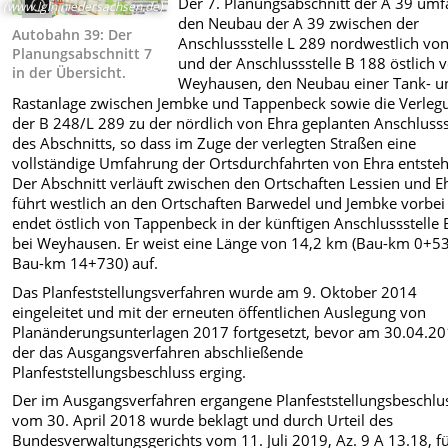
Der 7. Planungsabschnitt der A 39 umf
(www.lgln.niedersachsen.de)
den Neubau der A 39 zwischen der
Autobahn 39: Der
Anschlussstelle L 289 nordwestlich vo
Planungsabschnitt 7
und der Anschlussstelle B 188 östlich 
in der Übersicht.
Weyhausen, den Neubau einer Tank- u
Rastanlage zwischen Jembke und Tappenbeck sowie die Verleg
der B 248/L 289 zu der nördlich von Ehra geplanten Anschlusss
des Abschnitts, so dass im Zuge der verlegten Straßen eine
vollständige Umfahrung der Ortsdurchfahrten von Ehra entsteh
Der Abschnitt verläuft zwischen den Ortschaften Lessien und E
führt westlich an den Ortschaften Barwedel und Jembke vorbei
endet östlich von Tappenbeck in der künftigen Anschlussstelle
bei Weyhausen. Er weist eine Länge von 14,2 km (Bau-km 0+53
Bau-km 14+730) auf.
Das Planfeststellungsverfahren wurde am 9. Oktober 2014
eingeleitet und mit der erneuten öffentlichen Auslegung von
Planänderungsunterlagen 2017 fortgesetzt, bevor am 30.04.2
der das Ausgangsverfahren abschließende
Planfeststellungsbeschluss erging.
Der im Ausgangsverfahren ergangene Planfeststellungsbeschlu
vom 30. April 2018 wurde beklagt und durch Urteil des
Bundesverwaltungsgerichts vom 11. Juli 2019, Az. 9 A 13.18, f