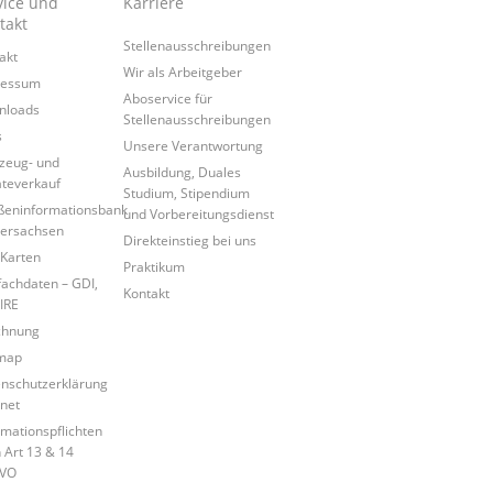
vice und
Karriere
takt
Stellenausschreibungen
akt
Wir als Arbeitgeber
ressum
Aboservice für
nloads
Stellenausschreibungen
s
Unsere Verantwortung
zeug- und
Ausbildung, Duales
teverkauf
Studium, Stipendium
ßeninformationsbank
und Vorbereitungsdienst
ersachsen
Direkteinstieg bei uns
Karten
Praktikum
achdaten – GDI,
Kontakt
IRE
chnung
map
nschutzerklärung
rnet
rmationspflichten
 Art 13 & 14
VO