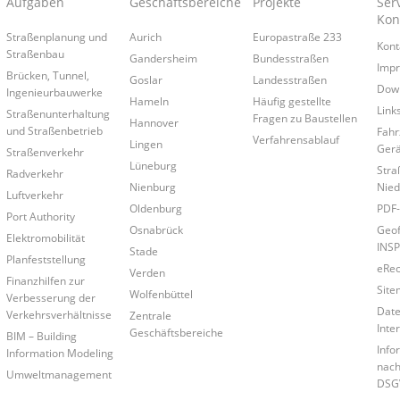
Aufgaben
Geschäftsbereiche
Projekte
Ser
Kon
Straßenplanung und
Aurich
Europastraße 233
Kont
Straßenbau
Gandersheim
Bundesstraßen
Imp
Brücken, Tunnel,
Goslar
Landesstraßen
Dow
Ingenieurbauwerke
Hameln
Häufig gestellte
Link
Straßenunterhaltung
Fragen zu Baustellen
Hannover
und Straßenbetrieb
Fahr
Verfahrensablauf
Lingen
Gerä
Straßenverkehr
Lüneburg
Stra
Radverkehr
Nienburg
Nied
Luftverkehr
Oldenburg
PDF-
Port Authority
Osnabrück
Geof
Elektromobilität
INSP
Stade
Planfeststellung
eRe
Verden
Finanzhilfen zur
Site
Wolfenbüttel
Verbesserung der
Date
Verkehrsverhältnisse
Zentrale
Inte
Geschäftsbereiche
BIM – Building
Info
Information Modeling
nach
Umweltmanagement
DSG