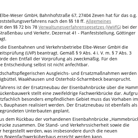
Elbe-Weser GmbH, Bahnhofstraße 67, 27404 Zeven hat für das o.g.
ststellungsverfahrens nach den §§ 18 ff.
Allgemeines
t den §§ 72 bis 78
Verwaltungsverfahrensgesetzes (VwVfG)
bei der
raßenbau und Verkehr, Dezernat 41 - Planfeststellung, Göttinger
gt.
t die Eisenbahnen und Verkehrsbetriebe Elbe-Weser GmbH die
tsprüfung (UVP) beantragt. Gemäß § 9 Abs. 4 i. V. m. § 7 Abs. 3
örde den Entfall der Vorprüfung als zweckmäßig. Für den
e Entscheidung selbst ist nicht anfechtbar.
andschaftspflegerischen Ausgleichs- und Ersatzmaßnahmen werden
gbüttel, Waakhausen und Osterholz-Scharmbeck beansprucht.
rfahrens ist der Ersatzneubau der Eisenbahnbrücke über die Ham
ückenbauwerk stellt eine zweifeldrige Fachwerkbrücke dar. Aufgr
utzfachlich besonders empfindlichen Gebiet muss das Vorhaben im
en, Bauphasen realisiert werden. Der Ersatzneubau ist ebenfalls als
gegründeten Unterbauten geplant.
h aus dem Rückbau der vorhandenen Eisenbahnbrücke „Hammebrüc
ücke zusammen. Die Stand- und Verkehrssicherheit sowie die
er hergestellt werden, was insbesondere durch die neuen
n Bogenfachwerküberbaus erreicht werden kann.