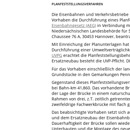
PLANFESTSTELLUNGSVERFAHREN
Die Eisenbahnen und Verkehrsbetriebe 
Vorhaben die Durchführung eines Planfe
Eisenbahngesetz (AEG)
in Verbindung mi
Niedersächsischen Landesbehörde für St
Chaussee 76 A, 30453 Hannover, beantra
Mit Einreichung der Planunterlagen ha
Durchführung einer Umweltverträglichkei
UVPG
erachtet die Planfeststellungsbeh
Ersatzneubau besteht die UVP-Pflicht. Di
Für das Vorhaben einschließlich der l
Grundstücke in den Gemarkungen Penni
Gegenstand dieses Planfeststellungsve
bei Bahn-km 41,860. Das vorhandene Br
der Lage der Brücke in einem natursch
Rahmen von drei, z.T. zeitlich getrennt
zweifeldrige Fachwerkbrücke mit flach 
Das beabsichtigte Vorhaben setzt sic
und dem Ersatzneubau der Eisenbahnbr
Dauerhaftigkeit der Brücke sollen wied
Unterbauten und die Montage des neue