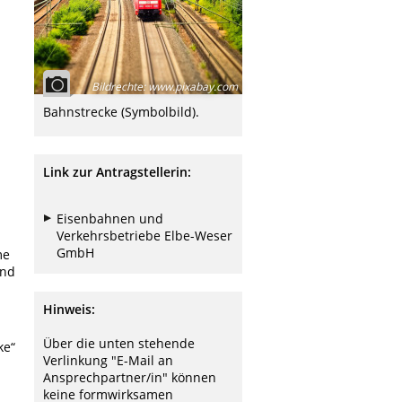
Bildrechte
:
www.pixabay.com
Bahnstrecke (Symbolbild).
Link zur Antragstellerin:
Eisenbahnen und
Verkehrsbetriebe Elbe-Weser
GmbH
me
und
Hinweis:
Über die unten stehende
ke“
Verlinkung "E-Mail an
Ansprechpartner/in" können
keine formwirksamen