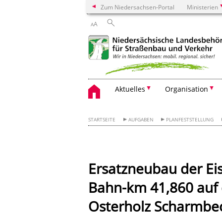
Zum Niedersachsen-Portal
Ministerien
A
A
Aktuelles
Organisation
STARTSEITE
AUFGABEN
PLANFESTSTELLUNG
Ersatzneubau der E
Bahn-km 41,860 auf 
Osterholz Scharmbec