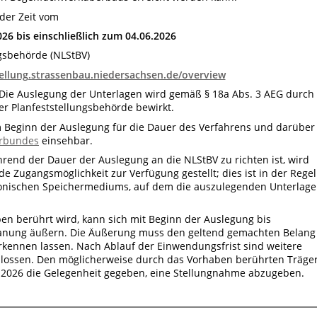
 der Zeit vom
026 bis einschließlich zum 04.06.2026
ngsbehörde (NLStBV)
tellung.strassenbau.niedersachsen.de/overview
t. Die Auslegung der Unterlagen wird gemäß § 18a Abs. 3 AEG durch
der Planfeststellungsbehörde bewirkt.
 Beginn der Auslegung für die Dauer des Verfahrens und darüber
rbundes
einsehbar.
hrend der Dauer der Auslegung an die NLStBV zu richten ist, wird
nde Zugangsmöglichkeit zur Verfügung gestellt; dies ist in der Regel
ronischen Speichermediums, auf dem die auszulegenden Unterlag
en berührt wird, kann sich mit Beginn der Auslegung bis
anung äußern. Die Äußerung muss den geltend gemachten Belang
rkennen lassen. Nach Ablauf der Einwendungsfrist sind weitere
ossen. Den möglicherweise durch das Vorhaben berührten Träge
7.2026 die Gelegenheit gegeben, eine Stellungnahme abzugeben.