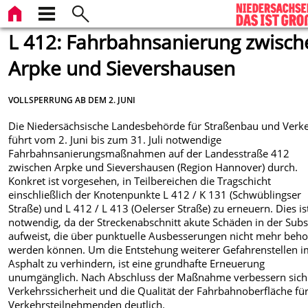
L 412: Fahrbahnsanierung zwisch
Arpke und Sievershausen
VOLLSPERRUNG AB DEM 2. JUNI
Die Niedersächsische Landesbehörde für Straßenbau und Verk
führt vom 2. Juni bis zum 31. Juli notwendige
Fahrbahnsanierungsmaßnahmen auf der Landesstraße 412
zwischen Arpke und Sievershausen (Region Hannover) durch.
Konkret ist vorgesehen, in Teilbereichen die Tragschicht
einschließlich der Knotenpunkte L 412 / K 131 (Schwüblingser
Straße) und L 412 / L 413 (Oelerser Straße) zu erneuern. Dies is
notwendig, da der Streckenabschnitt akute Schäden in der Sub
aufweist, die über punktuelle Ausbesserungen nicht mehr beh
werden können. Um die Entstehung weiterer Gefahrenstellen 
Asphalt zu verhindern, ist eine grundhafte Erneuerung
unumgänglich. Nach Abschluss der Maßnahme verbessern sich
Verkehrssicherheit und die Qualität der Fahrbahnoberfläche für
Verkehrsteilnehmenden deutlich.